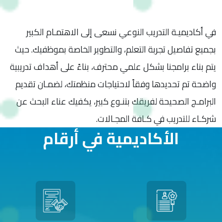
في أكاديميـة التدريب النوعي نسعى إلى الاهتمـام الكبير
بجميع تفاصيل تجربة التعلم، والتطوير الخاصة بموظفيك. حيث
يتم بناء برامجنا بشكل علمي محترف، بناءً على أهداف تدريبية
واضحة تم تحديدها وفقاً لاحتياجات منظمتك، لضمـان تقديم
البرامـج الصحيحة لفريقك بتنـوع كبير، يكفيك عناء البحث عن
شركـاء للتدريب في كـافة المجـالات.
الأكاديمية في أرقام